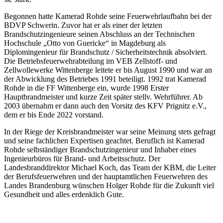
Begonnen hatte Kamerad Rohde seine Feuerwehrlaufbahn bei der
BDVP Schwerin. Zuvor hat er als einer der letzten
Brandschutzingenieure seinen Abschluss an der Technischen
Hochschule „Otto von Guericke“ in Magdeburg als
Diplomingenieur für Brandschutz / Sicherheitstechnik absolviert.
Die Betriebsfeuerwehrabteilung im VEB Zellstoff- und
Zellwollewerke Wittenberge leitete er bis August 1990 und war an
der Abwicklung des Betriebes 1991 beteiligt. 1992 trat Kamerad
Rohde in die FF Wittenberge ein, wurde 1998 Erster
Hauptbrandmeister und kurze Zeit später stellv. Wehrführer. Ab
2003 übernahm er dann auch den Vorsitz des KFV Prignitz e.V.,
dem er bis Ende 2022 vorstand.
In der Riege der Kreisbrandmeister war seine Meinung stets gefragt
und seine fachlichen Expertisen geachtet. Beruflich ist Kamerad
Rohde selbständiger Brandschutzingenieur und Inhaber eines
Ingenieurbüros für Brand- und Arbeitsschutz. Der
Landesbranddirektor Michael Koch, das Team der KBM, die Leiter
der Berufsfeuerwehren und der hauptamtlichen Feuerwehren des
Landes Brandenburg wünschen Holger Rohde für die Zukunft viel
Gesundheit und alles erdenklich Gute.