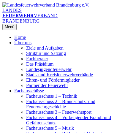
Zum
Inhalt
LANDES
springen
FEUERWEHR
VERBAND
BRANDENBURG
Menü
Home
Über uns
Ziele und Aufgaben
Struktur und Satzung
Fachberater
Das Präsidium
Landesjugendfeuerwehr
Stadt- und Kreisfeuerwehrverbände
Ehren- und Fördermitglieder
Partner der Feuerwehr
Fachausschüsse
Fachausschuss 1 – Technik
Fachausschuss 2 – Brandschutz- und
Feuerwehrgeschichte
Fachausschuss 3 – Feuerwehrsport
Fachausschuss 4 – Vorbeugender Brand- und
Gefahrenschutz
Fachausschuss 5 – Musik