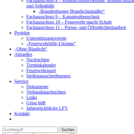
Fachausschuss 8 – Brandschutzerziehung, Brandschutza
und Selbsthilfe
„Brandenburger Brandschutzadler“
Fachausschuss 9 – Katastrophenschutz
Fachausschuss 10 – Feuerwehr macht Schule
Fachausschuss 11 – Presse- und Öffentlichkeitsarbeit
Projekte
Unterstützungsverein
„Feuerwehrhilfe-Ukraine“
„Ohne Blaulicht“
Aktuelles
Nachrichten
Terminkalender
Feuerwehrsport
Stellenausschreibungen
Service
Dokumente
Verbandsnachrichten
Links
Grisu hilft
Jahresrückblicke LFV
Kontakt
Suchen