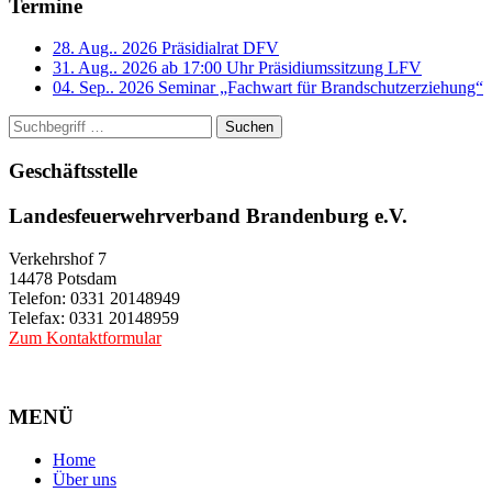
Termine
28. Aug.. 2026
Präsidialrat DFV
31. Aug.. 2026 ab 17:00 Uhr
Präsidiumssitzung LFV
04. Sep.. 2026
Seminar „Fachwart für Brandschutzerziehung“
Suchen
Geschäftsstelle
Landesfeuerwehrverband Brandenburg e.V.
Verkehrshof 7
14478 Potsdam
Telefon: 0331 20148949
Telefax: 0331 20148959
Zum Kontaktformular
MENÜ
Home
Über uns