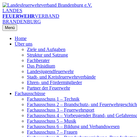
Zum
Inhalt
LANDES
springen
FEUERWEHR
VERBAND
BRANDENBURG
Menü
Home
Über uns
Ziele und Aufgaben
Struktur und Satzung
Fachberater
Das Präsidium
Landesjugendfeuerwehr
Stadt- und Kreisfeuerwehrverbände
Ehren- und Fördermitglieder
Partner der Feuerwehr
Fachausschüsse
Fachausschuss 1 – Technik
Fachausschuss 2 – Brandschutz- und Feuerwehrgeschich
Fachausschuss 3 – Feuerwehrsport
Fachausschuss 4 – Vorbeugender Brand- und Gefahrens
Fachausschuss 5 – Musik
Fachausschuss 6 – Bildung und Verbandswesen
Fachausschuss 7 – Frauen