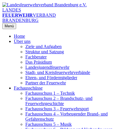
Zum
Inhalt
LANDES
springen
FEUERWEHR
VERBAND
BRANDENBURG
Menü
Home
Über uns
Ziele und Aufgaben
Struktur und Satzung
Fachberater
Das Präsidium
Landesjugendfeuerwehr
Stadt- und Kreisfeuerwehrverbände
Ehren- und Fördermitglieder
Partner der Feuerwehr
Fachausschüsse
Fachausschuss 1 – Technik
Fachausschuss 2 – Brandschutz- und
Feuerwehrgeschichte
Fachausschuss 3 – Feuerwehrsport
Fachausschuss 4 – Vorbeugender Brand- und
Gefahrenschutz
Fachausschuss 5 – Musik