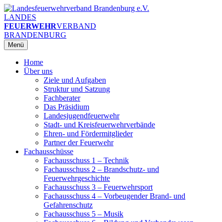
Zum
Inhalt
LANDES
springen
FEUERWEHR
VERBAND
BRANDENBURG
Menü
Home
Über uns
Ziele und Aufgaben
Struktur und Satzung
Fachberater
Das Präsidium
Landesjugendfeuerwehr
Stadt- und Kreisfeuerwehrverbände
Ehren- und Fördermitglieder
Partner der Feuerwehr
Fachausschüsse
Fachausschuss 1 – Technik
Fachausschuss 2 – Brandschutz- und
Feuerwehrgeschichte
Fachausschuss 3 – Feuerwehrsport
Fachausschuss 4 – Vorbeugender Brand- und
Gefahrenschutz
Fachausschuss 5 – Musik