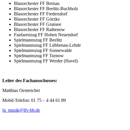
Blasorchester FF Bernau
Blasorchester FF Beelitz-Buchholz
Blasorchester FF Fredersdorf
Blasorchester FF Görzke
Blasorchester FF Gransee
Blasorchester FF Rathenow
Fanfarenzug FF Hohen Neuendorf
Spielmannszug FF Beelitz
Spielmannszug FF Lübbenau-Lehde
Spielmannszug FF Sonnewalde
Spielmannszug FF Turnow
Spielmannszug FF Werder (Havel)
Leiter des Fachausschusses:
Matthias Oestreicher
Mobil-Telefon: 01 75 – 4 44 61 89
fa_musik@lfv-bb.de