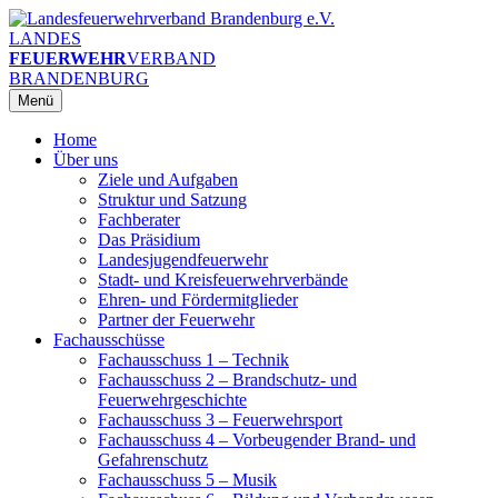
Zum
Inhalt
LANDES
springen
FEUERWEHR
VERBAND
BRANDENBURG
Menü
Home
Über uns
Ziele und Aufgaben
Struktur und Satzung
Fachberater
Das Präsidium
Landesjugendfeuerwehr
Stadt- und Kreisfeuerwehrverbände
Ehren- und Fördermitglieder
Partner der Feuerwehr
Fachausschüsse
Fachausschuss 1 – Technik
Fachausschuss 2 – Brandschutz- und
Feuerwehrgeschichte
Fachausschuss 3 – Feuerwehrsport
Fachausschuss 4 – Vorbeugender Brand- und
Gefahrenschutz
Fachausschuss 5 – Musik