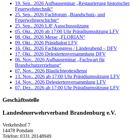
19. Sep.. 2026
Aufbauseminar „Restaurierung historischer
Feuerwehrtechnik“
25. Sep.. 2026
Fachforum „Brandschutz- und
Feuerwehrgeschichte“
25. Sep.. 2026
LJF Ausschusssitzung
05. Okt.. 2026 ab 17:00 Uhr
Präsidiumssitzung LFV
08. Okt.. 2026
Messe „FLORIAN“
09. Okt.. 2026
Präsidialrat LFV
16. Okt.. 2026
Fachkongress / Länderabend – DFV
17. Okt.. 2026
Delegiertenversammlung DFV
06. Nov.. 2026
Aufbauseminar „Fachwart für
Brandschutzerziehung“
07. Nov.. 2026
Blaulichtgottesdienst
13. Nov.. 2026 ab 17:00 Uhr
Präsidiumssitzung LFV
14. Nov.. 2026
Delegiertenversammlung LFV
07. Dez.. 2026 ab 17:00 Uhr
Präsidiumssitzung LFV
Geschäftsstelle
Landesfeuerwehrverband Brandenburg e.V.
Verkehrshof 7
14478 Potsdam
Telefon: 0331 20148949