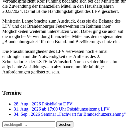
Verbandspräsident Rolf Fünning bedankte sich bei der Ministerin für
die Zuwendung der finanziellen Mittel in den Haushaltsjahren
2023/2024. Damit ist die Handlungsfähigkeit des LFV gesichert.
Ministerin Lange brachte zum Ausdruck, dass sie die Belange des
LFV und der Brandenburger Feuerwehren im Rahmen ihrer
Möglichkeiten weiterhin unterstützen wird. Dabei ging sie auch auf
die mögliche Verwendung finanzieller Mittel aus dem sogenannten
„Brandenburgpaket“ für den Brand-und Bevölkerungsschutz ein.
Die Präsidiumsmitglieder des LFV verwiesen noch einmal
eindringlich auf die Notwendigkeit des Aufbaus des 2.
Schulstadortes der LSTE in Wünsdorf. Nur so sei der über Jahre
aufgebaute Ausbildungsstau abzubauen, um für künftige
Anforderungen gerüstet zu sein.
Termine
28. Aug.. 2026
Präsidialrat DFV
31. Aug.. 2026 ab 17:00 Uhr
Präsidiumssitzung LFV
04. Sep.. 2026
Seminar „Fachwart für Brandschutzerziehung“
Suchen