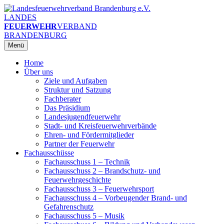
Zum
Inhalt
LANDES
springen
FEUERWEHR
VERBAND
BRANDENBURG
Menü
Home
Über uns
Ziele und Aufgaben
Struktur und Satzung
Fachberater
Das Präsidium
Landesjugendfeuerwehr
Stadt- und Kreisfeuerwehrverbände
Ehren- und Fördermitglieder
Partner der Feuerwehr
Fachausschüsse
Fachausschuss 1 – Technik
Fachausschuss 2 – Brandschutz- und
Feuerwehrgeschichte
Fachausschuss 3 – Feuerwehrsport
Fachausschuss 4 – Vorbeugender Brand- und
Gefahrenschutz
Fachausschuss 5 – Musik