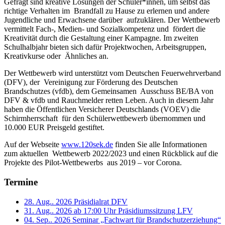
Gefragt sind kreative Lösungen der Schüler*innen, um selbst das
richtige Verhalten im Brandfall zu Hause zu erlernen und andere
Jugendliche und Erwachsene darüber aufzuklären. Der Wettbewerb
vermittelt Fach-, Medien- und Sozialkompetenz und fördert die
Kreativität durch die Gestaltung einer Kampagne. Im zweiten
Schulhalbjahr bieten sich dafür Projektwochen, Arbeitsgruppen,
Kreativkurse oder Ähnliches an.
Der Wettbewerb wird unterstützt vom Deutschen Feuerwehrverband
(DFV), der Vereinigung zur Förderung des Deutschen
Brandschutzes (vfdb), dem Gemeinsamen Ausschuss BE/BA von
DFV & vfdb und Rauchmelder retten Leben. Auch in diesem Jahr
haben die Öffentlichen Versicherer Deutschlands (VOEV) die
Schirmherrschaft für den Schülerwettbewerb übernommen und
10.000 EUR Preisgeld gestiftet.
Auf der Webseite
www.120sek.de
finden Sie alle Informationen
zum aktuellen Wettbewerb 2022/2023 und einen Rückblick auf die
Projekte des Pilot-Wettbewerbs aus 2019 – vor Corona.
Termine
28. Aug.. 2026
Präsidialrat DFV
31. Aug.. 2026 ab 17:00 Uhr
Präsidiumssitzung LFV
04. Sep.. 2026
Seminar „Fachwart für Brandschutzerziehung“