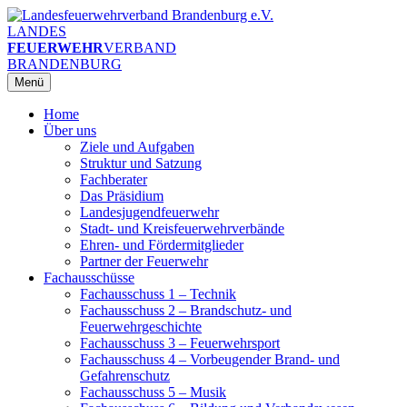
Zum
Inhalt
LANDES
springen
FEUERWEHR
VERBAND
BRANDENBURG
Menü
Home
Über uns
Ziele und Aufgaben
Struktur und Satzung
Fachberater
Das Präsidium
Landesjugendfeuerwehr
Stadt- und Kreisfeuerwehrverbände
Ehren- und Fördermitglieder
Partner der Feuerwehr
Fachausschüsse
Fachausschuss 1 – Technik
Fachausschuss 2 – Brandschutz- und
Feuerwehrgeschichte
Fachausschuss 3 – Feuerwehrsport
Fachausschuss 4 – Vorbeugender Brand- und
Gefahrenschutz
Fachausschuss 5 – Musik