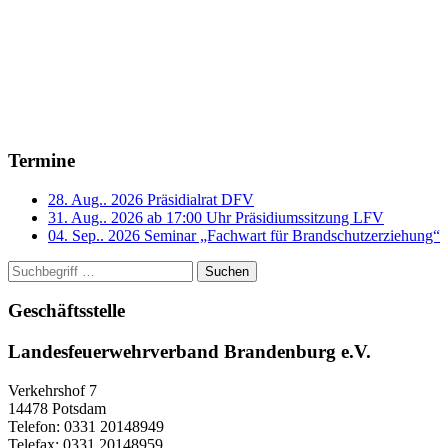
Termine
28. Aug.. 2026
Präsidialrat DFV
31. Aug.. 2026 ab 17:00 Uhr
Präsidiumssitzung LFV
04. Sep.. 2026
Seminar „Fachwart für Brandschutzerziehung“
Suchen
Geschäftsstelle
Landesfeuerwehrverband Brandenburg e.V.
Verkehrshof 7
14478 Potsdam
Telefon: 0331 20148949
Telefax: 0331 20148959