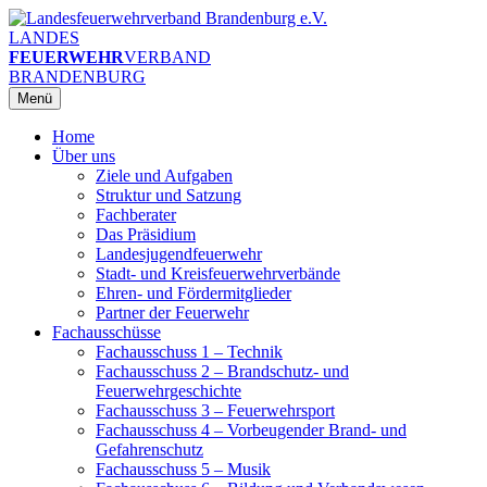
Zum
Inhalt
LANDES
springen
FEUERWEHR
VERBAND
BRANDENBURG
Menü
Home
Über uns
Ziele und Aufgaben
Struktur und Satzung
Fachberater
Das Präsidium
Landesjugendfeuerwehr
Stadt- und Kreisfeuerwehrverbände
Ehren- und Fördermitglieder
Partner der Feuerwehr
Fachausschüsse
Fachausschuss 1 – Technik
Fachausschuss 2 – Brandschutz- und
Feuerwehrgeschichte
Fachausschuss 3 – Feuerwehrsport
Fachausschuss 4 – Vorbeugender Brand- und
Gefahrenschutz
Fachausschuss 5 – Musik