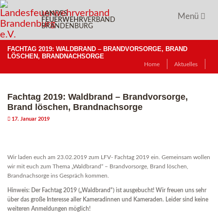
Zum
LANDES
Inhalt
Menü
FEUERWEHR
VERBAND
springen
BRANDENBURG
FACHTAG 2019: WALDBRAND – BRANDVORSORGE, BRAND
LÖSCHEN, BRANDNACHSORGE
Home
Aktuelles
Fachtag 2019: Waldbrand – Brandvorsorge,
Brand löschen, Brandnachsorge
17. Januar 2019
Wir laden euch am 23.02.2019 zum LFV- Fachtag 2019 ein. Gemeinsam wollen
wir mit euch zum Thema „Waldbrand“ – Brandvorsorge, Brand löschen,
Brandnachsorge ins Gespräch kommen.
Hinweis: Der Fachtag 2019 („Waldbrand“) ist ausgebucht! Wir freuen uns sehr
über das große Interesse aller Kameradinnen und Kameraden. Leider sind keine
weiteren Anmeldungen möglich!