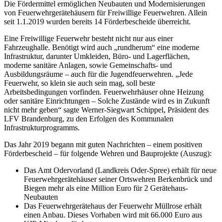
Die Fördermittel ermöglichen Neubauten und Modernisierungen
von Feuerwehrgerätehäusern für Freiwillige Feuerwehren. Allein
seit 1.1.2019 wurden bereits 14 Förderbescheide überreicht.
Eine Freiwillige Feuerwehr besteht nicht nur aus einer
Fahrzeughalle. Benötigt wird auch „rundherum“ eine moderne
Infrastruktur, darunter Umkleiden, Büro- und Lagerflächen,
moderne sanitäre Anlagen, sowie Gemeinschafts- und
Ausbildungsräume – auch für die Jugendfeuerwehren. „Jede
Feuerwehr, so klein sie auch sein mag, soll beste
Arbeitsbedingungen vorfinden. Feuerwehrhäuser ohne Heizung
oder sanitäre Einrichtungen – Solche Zustände wird es in Zukunft
nicht mehr geben“ sagte Werner-Siegwart Schippel, Präsident des
LFV Brandenburg, zu den Erfolgen des Kommunalen
Infrastrukturprogramms.
Das Jahr 2019 begann mit guten Nachrichten – einem positiven
Förderbescheid – für folgende Wehren und Bauprojekte (Auszug):
Das Amt Odervorland (Landkreis Oder-Spree) erhält für neue
Feuerwehrgerätehäuser seiner Ortswehren Berkenbrück und
Biegen mehr als eine Million Euro für 2 Gerätehaus-
Neubauten
Das Feuerwehrgerätehaus der Feuerwehr Müllrose erhält
einen Anbau. Dieses Vorhaben wird mit 66.000 Euro aus