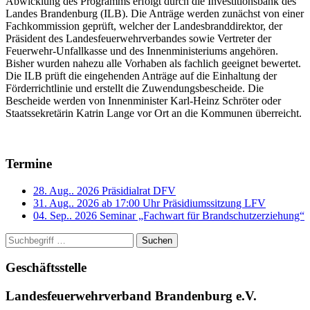
Abwicklung des Programms erfolgt durch die Investitionsbank des
Landes Brandenburg (ILB). Die Anträge werden zunächst von einer
Fachkommission geprüft, welcher der Landesbranddirektor, der
Präsident des Landesfeuerwehrverbandes sowie Vertreter der
Feuerwehr-Unfallkasse und des Innenministeriums angehören.
Bisher wurden nahezu alle Vorhaben als fachlich geeignet bewertet.
Die ILB prüft die eingehenden Anträge auf die Einhaltung der
Förderrichtlinie und erstellt die Zuwendungsbescheide. Die
Bescheide werden von Innenminister Karl-Heinz Schröter oder
Staatssekretärin Katrin Lange vor Ort an die Kommunen überreicht.
Termine
28. Aug.. 2026
Präsidialrat DFV
31. Aug.. 2026 ab 17:00 Uhr
Präsidiumssitzung LFV
04. Sep.. 2026
Seminar „Fachwart für Brandschutzerziehung“
Suchen
Geschäftsstelle
Landesfeuerwehrverband Brandenburg e.V.