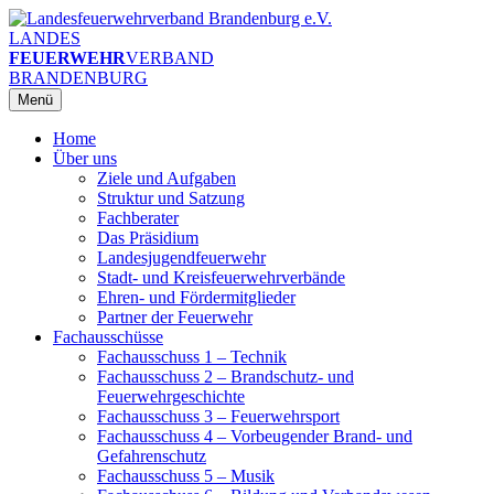
Zum
Inhalt
LANDES
springen
FEUERWEHR
VERBAND
BRANDENBURG
Menü
Home
Über uns
Ziele und Aufgaben
Struktur und Satzung
Fachberater
Das Präsidium
Landesjugendfeuerwehr
Stadt- und Kreisfeuerwehrverbände
Ehren- und Fördermitglieder
Partner der Feuerwehr
Fachausschüsse
Fachausschuss 1 – Technik
Fachausschuss 2 – Brandschutz- und
Feuerwehrgeschichte
Fachausschuss 3 – Feuerwehrsport
Fachausschuss 4 – Vorbeugender Brand- und
Gefahrenschutz
Fachausschuss 5 – Musik