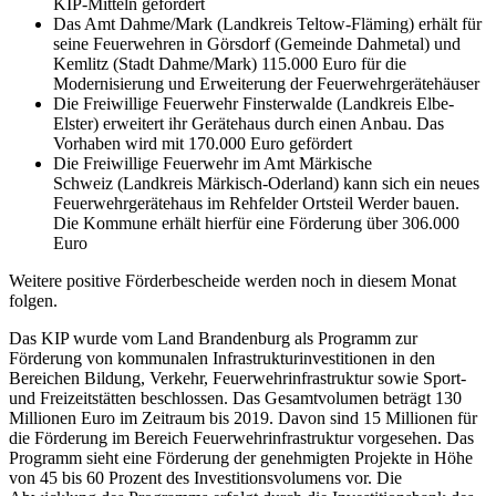
KIP-Mitteln gefördert
Das Amt Dahme/Mark (Landkreis Teltow-Fläming) erhält für
seine Feuerwehren in Görsdorf (Gemeinde Dahmetal) und
Kemlitz (Stadt Dahme/Mark) 115.000 Euro für die
Modernisierung und Erweiterung der Feuerwehrgerätehäuser
Die Freiwillige Feuerwehr Finsterwalde (Landkreis Elbe-
Elster) erweitert ihr Gerätehaus durch einen Anbau. Das
Vorhaben wird mit 170.000 Euro gefördert
Die Freiwillige Feuerwehr im Amt Märkische
Schweiz (Landkreis Märkisch-Oderland) kann sich ein neues
Feuerwehrgerätehaus im Rehfelder Ortsteil Werder bauen.
Die Kommune erhält hierfür eine Förderung über 306.000
Euro
Weitere positive Förderbescheide werden noch in diesem Monat
folgen.
Das KIP wurde vom Land Brandenburg als Programm zur
Förderung von kommunalen Infrastrukturinvestitionen in den
Bereichen Bildung, Verkehr, Feuerwehrinfrastruktur sowie Sport-
und Freizeitstätten beschlossen. Das Gesamtvolumen beträgt 130
Millionen Euro im Zeitraum bis 2019. Davon sind 15 Millionen für
die Förderung im Bereich Feuerwehrinfrastruktur vorgesehen. Das
Programm sieht eine Förderung der genehmigten Projekte in Höhe
von 45 bis 60 Prozent des Investitionsvolumens vor. Die