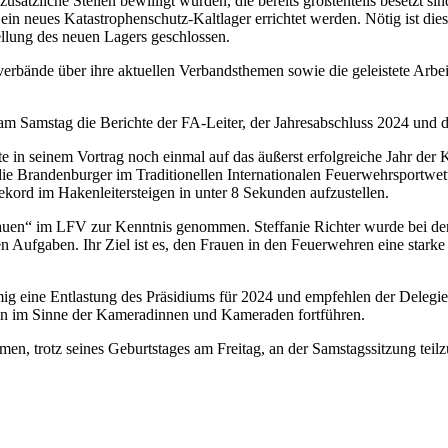
zusätzliche Stellen bewilligt wurden, die bereits größtenteils besetzt 
ein neues Katastrophenschutz-Kaltlager errichtet werden. Nötig ist 
tellung des neuen Lagers geschlossen.
hrverbände über ihre aktuellen Verbandsthemen sowie die geleistete A
m Samstag die Berichte der FA-Leiter, der Jahresabschluss 2024 und 
kte in seinem Vortrag noch einmal auf das äußerst erfolgreiche Jahr d
die Brandenburger im Traditionellen Internationalen Feuerwehrsportw
ekord im Hakenleitersteigen in unter 8 Sekunden aufzustellen.
auen“ im LFV zur Kenntnis genommen. Steffanie Richter wurde bei der
gen Aufgaben. Ihr Ziel ist es, den Frauen in den Feuerwehren eine sta
immig eine Entlastung des Präsidiums für 2024 und empfehlen der Del
in im Sinne der Kameradinnen und Kameraden fortführen.
men, trotz seines Geburtstages am Freitag, an der Samstagssitzung tei