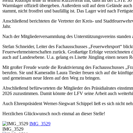
Heinz Rudolph teilte in seinem Kurzreferat mit, dass an der LSTE 30 
Warmlager offiziell übergeben. Außerdem soll auf dem Gelände auch 
stammt, nicht frostfrei und baufällig ist. Das Lager wird nach Fertigs
Anschließend berichteten die Vertreter der Kreis- und Stadtfeuerwe
Jahr.
Nach der Mitgliederversammlung des Unterstützungsvereins standen a
Stefan Schneider, Leiter des Fachausschusses „Feuerwehrsport“ blic
Feuerwehrmeisterschaften zurück. Großartige Erfolge verzeichneten 
auch auf Landesebene. U.a. gelang es Lisette Jüngling einen neuen R
Mit großer Freude wurde die Reaktivierung des Fachausschusses „Fr
berufen. Sie und Kameradin Laura Tiesler freuen sich auf die künfti
und gemeinsam neue Ideen auf den Weg zu bringen.
Abschließend befürworteten die Mitglieder des Präsidialrates einst
2026 zuzustimmen. Damit könnte der LFV seine Arbeit auch weiterh
Auch Ehrenpräsident Werner-Siegwart Schippel ließ es sich nicht neh
Herzlichen Glückwunsch noch einmal an dieser Stelle!
IMG_3529
IMG_3529