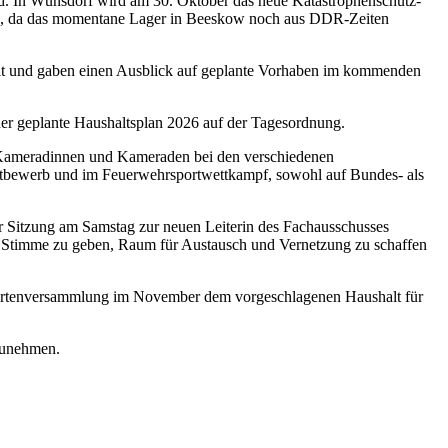
sind. In Wünsdorf wird am 30. Oktober das neue Katastrophenschutz-
dies, da das momentane Lager in Beeskow noch aus DDR-Zeiten
rbeit und gaben einen Ausblick auf geplante Vorhaben im kommenden
der geplante Haushaltsplan 2026 auf der Tagesordnung.
er Kameradinnen und Kameraden bei den verschiedenen
ettbewerb und im Feuerwehrsportwettkampf, sowohl auf Bundes- als
 Sitzung am Samstag zur neuen Leiterin des Fachausschusses
rke Stimme zu geben, Raum für Austausch und Vernetzung zu schaffen
egiertenversammlung im November dem vorgeschlagenen Haushalt für
lzunehmen.