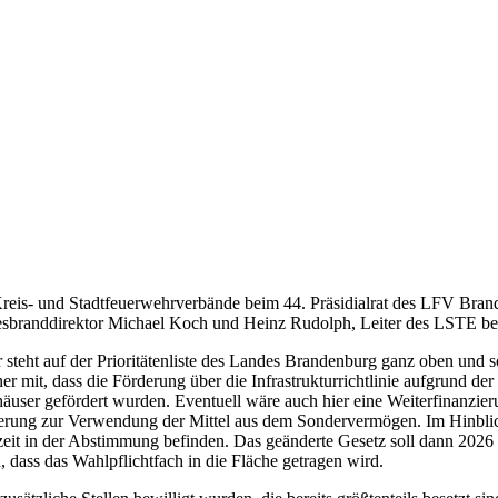
 Kreis- und Stadtfeuerwehrverbände beim 44. Präsidialrat des LFV Bra
desbranddirektor Michael Koch und Heinz Rudolph, Leiter des LSTE be
teht auf der Prioritätenliste des Landes Brandenburg ganz oben und soll
it, dass die Förderung über die Infrastrukturrichtlinie aufgrund der de
häuser gefördert wurden. Eventuell wäre auch hier eine Weiterfinanzi
gierung zur Verwendung der Mittel aus dem Sondervermögen. Im Hinblic
zeit in der Abstimmung befinden. Das geänderte Gesetz soll dann 2026
, dass das Wahlpflichtfach in die Fläche getragen wird.