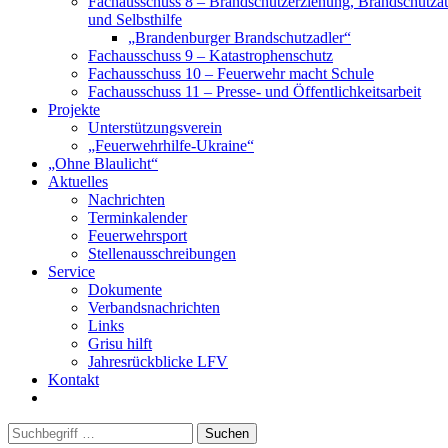
Fachausschuss 8 – Brandschutzerziehung, Brandschutza
und Selbsthilfe
„Brandenburger Brandschutzadler“
Fachausschuss 9 – Katastrophenschutz
Fachausschuss 10 – Feuerwehr macht Schule
Fachausschuss 11 – Presse- und Öffentlichkeitsarbeit
Projekte
Unterstützungsverein
„Feuerwehrhilfe-Ukraine“
„Ohne Blaulicht“
Aktuelles
Nachrichten
Terminkalender
Feuerwehrsport
Stellenausschreibungen
Service
Dokumente
Verbandsnachrichten
Links
Grisu hilft
Jahresrückblicke LFV
Kontakt
Suchen