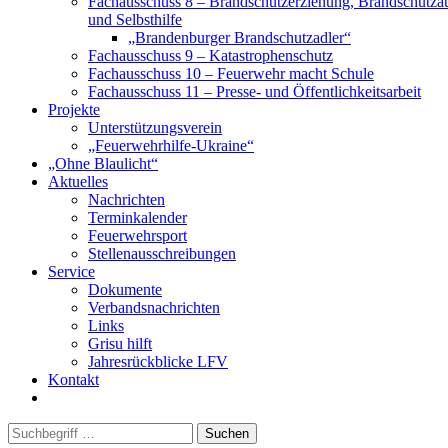
Fachausschuss 8 – Brandschutzerziehung, Brandschutza
und Selbsthilfe
„Brandenburger Brandschutzadler“
Fachausschuss 9 – Katastrophenschutz
Fachausschuss 10 – Feuerwehr macht Schule
Fachausschuss 11 – Presse- und Öffentlichkeitsarbeit
Projekte
Unterstützungsverein
„Feuerwehrhilfe-Ukraine“
„Ohne Blaulicht“
Aktuelles
Nachrichten
Terminkalender
Feuerwehrsport
Stellenausschreibungen
Service
Dokumente
Verbandsnachrichten
Links
Grisu hilft
Jahresrückblicke LFV
Kontakt
Suchen