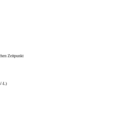
chen Zeitpunkt
V-L)