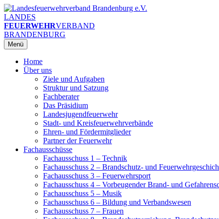
Zum
Inhalt
LANDES
springen
FEUERWEHR
VERBAND
BRANDENBURG
Menü
Home
Über uns
Ziele und Aufgaben
Struktur und Satzung
Fachberater
Das Präsidium
Landesjugendfeuerwehr
Stadt- und Kreisfeuerwehrverbände
Ehren- und Fördermitglieder
Partner der Feuerwehr
Fachausschüsse
Fachausschuss 1 – Technik
Fachausschuss 2 – Brandschutz- und Feuerwehrgeschich
Fachausschuss 3 – Feuerwehrsport
Fachausschuss 4 – Vorbeugender Brand- und Gefahrens
Fachausschuss 5 – Musik
Fachausschuss 6 – Bildung und Verbandswesen
Fachausschuss 7 – Frauen