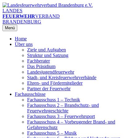
Zum
Inhalt
LANDES
springen
FEUERWEHR
VERBAND
BRANDENBURG
Menü
Home
Über uns
Ziele und Aufgaben
Struktur und Satzung
Fachberater
Das Präsidium
Landesjugendfeuerwehr
Stadt- und Kreisfeuerwehrverbände
Ehren- und Fördermitglieder
Partner der Feuerwehr
Fachausschüsse
Fachausschuss 1 – Technik
Fachausschuss 2 – Brandschutz- und
Feuerwehrgeschichte
Fachausschuss 3 – Feuerwehrsport
Fachausschuss 4 – Vorbeugender Brand- und
Gefahrenschutz
Fachausschuss 5 – Musik