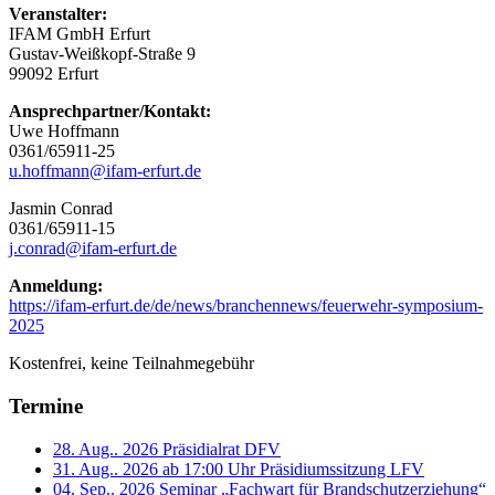
Veranstalter:
IFAM GmbH Erfurt
Gustav-Weißkopf-Straße 9
99092 Erfurt
Ansprechpartner/Kontakt:
Uwe Hoffmann
0361/65911-25
u.hoffmann@ifam-erfurt.de
Jasmin Conrad
0361/65911-15
j.conrad@ifam-erfurt.de
Anmeldung:
https://ifam-erfurt.de/de/news/branchennews/feuerwehr-symposium-
2025
Kostenfrei, keine Teilnahmegebühr
Termine
28. Aug.. 2026
Präsidialrat DFV
31. Aug.. 2026 ab 17:00 Uhr
Präsidiumssitzung LFV
04. Sep.. 2026
Seminar „Fachwart für Brandschutzerziehung“