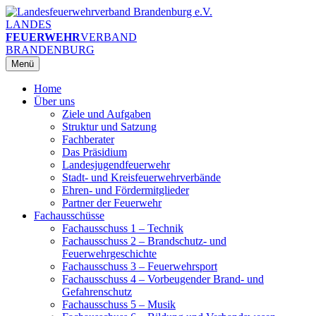
Zum
Inhalt
LANDES
springen
FEUERWEHR
VERBAND
BRANDENBURG
Menü
Home
Über uns
Ziele und Aufgaben
Struktur und Satzung
Fachberater
Das Präsidium
Landesjugendfeuerwehr
Stadt- und Kreisfeuerwehrverbände
Ehren- und Fördermitglieder
Partner der Feuerwehr
Fachausschüsse
Fachausschuss 1 – Technik
Fachausschuss 2 – Brandschutz- und
Feuerwehrgeschichte
Fachausschuss 3 – Feuerwehrsport
Fachausschuss 4 – Vorbeugender Brand- und
Gefahrenschutz
Fachausschuss 5 – Musik