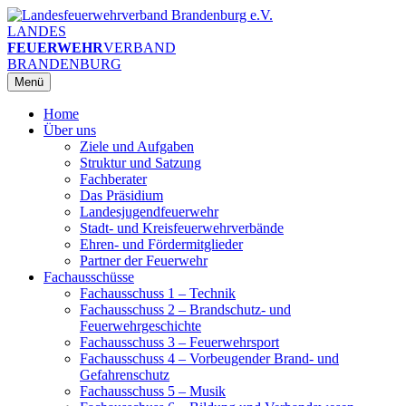
Zum
Inhalt
LANDES
springen
FEUERWEHR
VERBAND
BRANDENBURG
Menü
Home
Über uns
Ziele und Aufgaben
Struktur und Satzung
Fachberater
Das Präsidium
Landesjugendfeuerwehr
Stadt- und Kreisfeuerwehrverbände
Ehren- und Fördermitglieder
Partner der Feuerwehr
Fachausschüsse
Fachausschuss 1 – Technik
Fachausschuss 2 – Brandschutz- und
Feuerwehrgeschichte
Fachausschuss 3 – Feuerwehrsport
Fachausschuss 4 – Vorbeugender Brand- und
Gefahrenschutz
Fachausschuss 5 – Musik