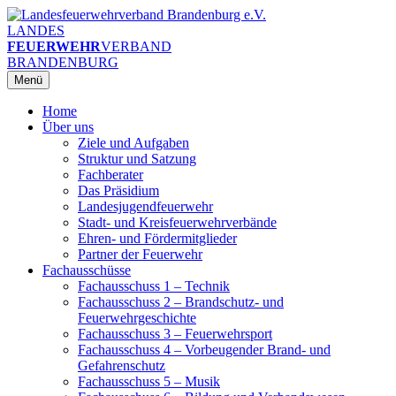
Zum
Inhalt
LANDES
springen
FEUERWEHR
VERBAND
BRANDENBURG
Menü
Home
Über uns
Ziele und Aufgaben
Struktur und Satzung
Fachberater
Das Präsidium
Landesjugendfeuerwehr
Stadt- und Kreisfeuerwehrverbände
Ehren- und Fördermitglieder
Partner der Feuerwehr
Fachausschüsse
Fachausschuss 1 – Technik
Fachausschuss 2 – Brandschutz- und
Feuerwehrgeschichte
Fachausschuss 3 – Feuerwehrsport
Fachausschuss 4 – Vorbeugender Brand- und
Gefahrenschutz
Fachausschuss 5 – Musik