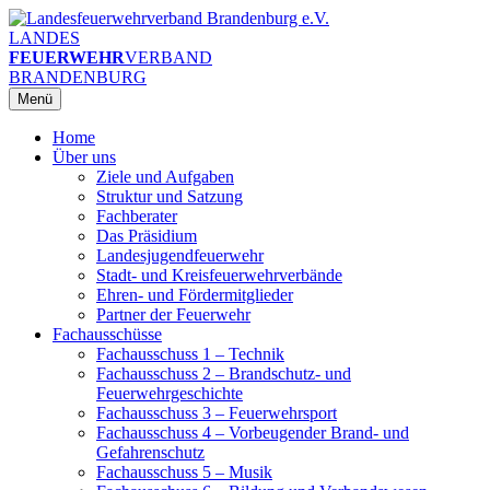
Zum
Inhalt
LANDES
springen
FEUERWEHR
VERBAND
BRANDENBURG
Menü
Home
Über uns
Ziele und Aufgaben
Struktur und Satzung
Fachberater
Das Präsidium
Landesjugendfeuerwehr
Stadt- und Kreisfeuerwehrverbände
Ehren- und Fördermitglieder
Partner der Feuerwehr
Fachausschüsse
Fachausschuss 1 – Technik
Fachausschuss 2 – Brandschutz- und
Feuerwehrgeschichte
Fachausschuss 3 – Feuerwehrsport
Fachausschuss 4 – Vorbeugender Brand- und
Gefahrenschutz
Fachausschuss 5 – Musik