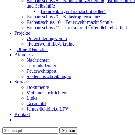
Fachausschuss 8 – Brandschutzerziehung, Brandschutza
und Selbsthilfe
„Brandenburger Brandschutzadler“
Fachausschuss 9 – Katastrophenschutz
Fachausschuss 10 – Feuerwehr macht Schule
Fachausschuss 11 – Presse- und Öffentlichkeitsarbeit
Projekte
Unterstützungsverein
„Feuerwehrhilfe-Ukraine“
„Ohne Blaulicht“
Aktuelles
Nachrichten
Terminkalender
Feuerwehrsport
Stellenausschreibungen
Service
Dokumente
Verbandsnachrichten
Links
Grisu hilft
Jahresrückblicke LFV
Kontakt
Suchen