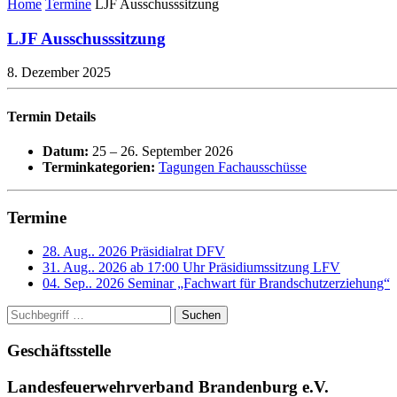
Home
Termine
LJF Ausschusssitzung
LJF Ausschusssitzung
8. Dezember 2025
Termin Details
Datum:
25
–
26. September 2026
Terminkategorien:
Tagungen Fachausschüsse
Termine
28. Aug.. 2026
Präsidialrat DFV
31. Aug.. 2026 ab 17:00 Uhr
Präsidiumssitzung LFV
04. Sep.. 2026
Seminar „Fachwart für Brandschutzerziehung“
Suchen
Geschäftsstelle
Landesfeuerwehrverband Brandenburg e.V.