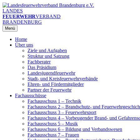
Zum
Inhalt
LANDES
springen
FEUERWEHR
VERBAND
BRANDENBURG
Menü
Home
Über uns
Ziele und Aufgaben
Struktur und Satzung
Fachberater
Das Präsidium
Landesjugendfeuerwehr
Stadt- und Kreisfeuerwehrverbände
Ehren- und Fördermitglieder
Partner der Feuerwehr
Fachausschüsse
Fachausschuss 1 – Technik
Fachausschuss 2 – Brandschutz- und Feuerwehrgeschich
Fachausschuss 3 – Feuerwehrsport
Fachausschuss 4 – Vorbeugender Brand- und Gefahrens
Fachausschuss 5 – Musik
Fachausschuss 6 – Bildung und Verbandswesen
Fachausschuss 7 – Frauen