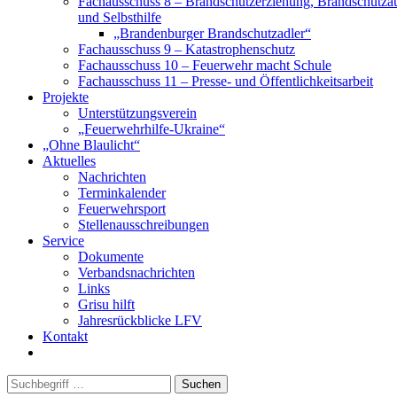
Fachausschuss 8 – Brandschutzerziehung, Brandschutza
und Selbsthilfe
„Brandenburger Brandschutzadler“
Fachausschuss 9 – Katastrophenschutz
Fachausschuss 10 – Feuerwehr macht Schule
Fachausschuss 11 – Presse- und Öffentlichkeitsarbeit
Projekte
Unterstützungsverein
„Feuerwehrhilfe-Ukraine“
„Ohne Blaulicht“
Aktuelles
Nachrichten
Terminkalender
Feuerwehrsport
Stellenausschreibungen
Service
Dokumente
Verbandsnachrichten
Links
Grisu hilft
Jahresrückblicke LFV
Kontakt
Suchen