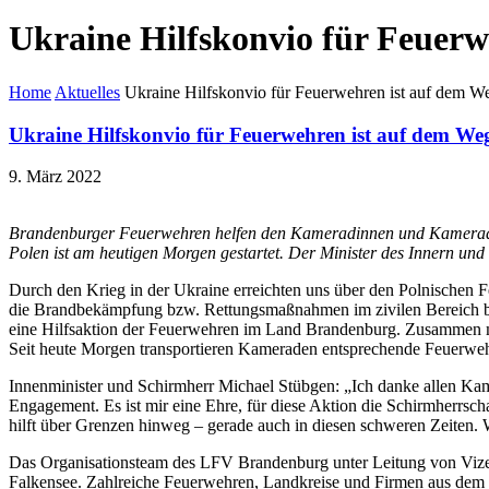
Ukraine Hilfskonvio für Feuerw
Home
Aktuelles
Ukraine Hilfskonvio für Feuerwehren ist auf dem W
Ukraine Hilfskonvio für Feuerwehren ist auf dem We
9. März 2022
Brandenburger Feuerwehren helfen den Kameradinnen und Kamerad
Polen ist am heutigen Morgen gestartet. Der Minister des Innern un
Durch den Krieg in der Ukraine erreichten uns über den Polnischen 
die Brandbekämpfung bzw. Rettungsmaßnahmen im zivilen Bereich ben
eine Hilfsaktion der Feuerwehren im Land Brandenburg. Zusammen mi
Seit heute Morgen transportieren Kameraden entsprechende Feuerwe
Innenminister und Schirmherr Michael Stübgen: „Ich danke allen Ka
Engagement. Es ist mir eine Ehre, für diese Aktion die Schirmherrsc
hilft über Grenzen hinweg – gerade auch in diesen schweren Zeiten. W
Das Organisationsteam des LFV Brandenburg unter Leitung von Vizeprä
Falkensee. Zahlreiche Feuerwehren, Landkreise und Firmen aus dem g