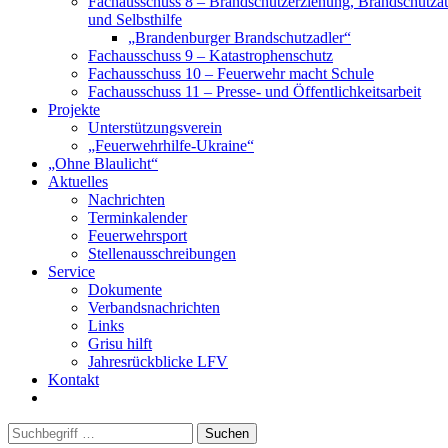
Fachausschuss 8 – Brandschutzerziehung, Brandschutza
und Selbsthilfe
„Brandenburger Brandschutzadler“
Fachausschuss 9 – Katastrophenschutz
Fachausschuss 10 – Feuerwehr macht Schule
Fachausschuss 11 – Presse- und Öffentlichkeitsarbeit
Projekte
Unterstützungsverein
„Feuerwehrhilfe-Ukraine“
„Ohne Blaulicht“
Aktuelles
Nachrichten
Terminkalender
Feuerwehrsport
Stellenausschreibungen
Service
Dokumente
Verbandsnachrichten
Links
Grisu hilft
Jahresrückblicke LFV
Kontakt
Suchen