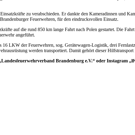
 Einsatzkräfte zu verabschieden. Er dankte den Kameradinnen und Kame
r Brandenburger Feuerwehren, für den eindrucksvollen Einsatz.
kräfte auf die rund 850 km lange Fahrt nach Polen gestartet. Die Fahr
uerwehr angeführt.
us 16 LKW der Feuerwehren, sog. Gerätewagen-Logistik, drei Fernlast
ehrausrüstung werden transportiert. Damit gehört dieser Hilfstranspor
k „Landesfeuerwehrverband Brandenburg e.V.“ oder Instagram „l