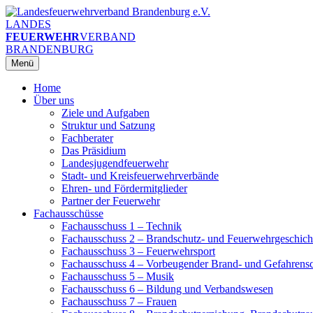
Zum
Inhalt
LANDES
springen
FEUERWEHR
VERBAND
BRANDENBURG
Menü
Home
Über uns
Ziele und Aufgaben
Struktur und Satzung
Fachberater
Das Präsidium
Landesjugendfeuerwehr
Stadt- und Kreisfeuerwehrverbände
Ehren- und Fördermitglieder
Partner der Feuerwehr
Fachausschüsse
Fachausschuss 1 – Technik
Fachausschuss 2 – Brandschutz- und Feuerwehrgeschich
Fachausschuss 3 – Feuerwehrsport
Fachausschuss 4 – Vorbeugender Brand- und Gefahrens
Fachausschuss 5 – Musik
Fachausschuss 6 – Bildung und Verbandswesen
Fachausschuss 7 – Frauen