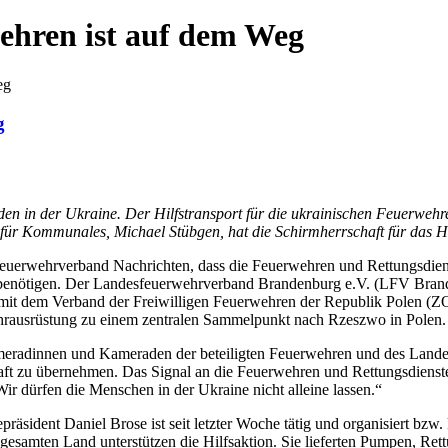
ehren ist auf dem Weg
eg
g
en in der Ukraine.
Der Hilfstransport für die ukrainischen Feuerweh
d für Kommunales, Michael Stübgen, hat die Schirmherrschaft für das 
Feuerwehrverband Nachrichten, dass die Feuerwehren und Rettungsdiens
ötigen. Der Landesfeuerwehrverband Brandenburg e.V. (LFV Brandenbu
t dem Verband der Freiwilligen Feuerwehren der Republik Polen (ZOSP
hrausrüstung zu einem zentralen Sammelpunkt nach Rzeszwo in Polen.
meradinnen und Kameraden der beteiligten Feuerwehren und des Landes
haft zu übernehmen. Das Signal an die Feuerwehren und Rettungsdienste 
ir dürfen die Menschen in der Ukraine nicht alleine lassen.“
sident Daniel Brose ist seit letzter Woche tätig und organisiert bzw.
esamten Land unterstützen die Hilfsaktion. Sie lieferten Pumpen, Re