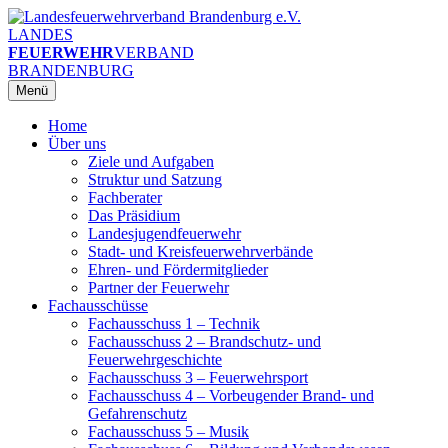
Zum
Inhalt
LANDES
springen
FEUERWEHR
VERBAND
BRANDENBURG
Menü
Home
Über uns
Ziele und Aufgaben
Struktur und Satzung
Fachberater
Das Präsidium
Landesjugendfeuerwehr
Stadt- und Kreisfeuerwehrverbände
Ehren- und Fördermitglieder
Partner der Feuerwehr
Fachausschüsse
Fachausschuss 1 – Technik
Fachausschuss 2 – Brandschutz- und
Feuerwehrgeschichte
Fachausschuss 3 – Feuerwehrsport
Fachausschuss 4 – Vorbeugender Brand- und
Gefahrenschutz
Fachausschuss 5 – Musik