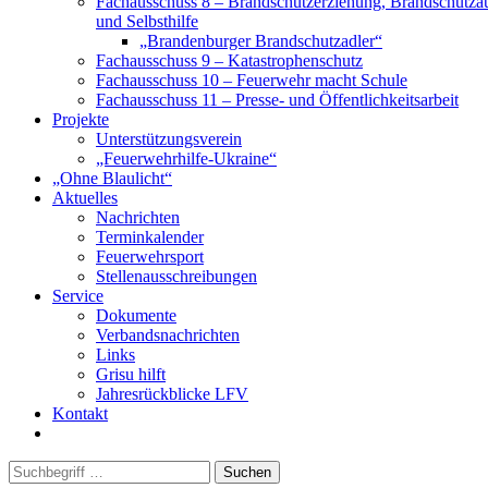
Fachausschuss 8 – Brandschutzerziehung, Brandschutza
und Selbsthilfe
„Brandenburger Brandschutzadler“
Fachausschuss 9 – Katastrophenschutz
Fachausschuss 10 – Feuerwehr macht Schule
Fachausschuss 11 – Presse- und Öffentlichkeitsarbeit
Projekte
Unterstützungsverein
„Feuerwehrhilfe-Ukraine“
„Ohne Blaulicht“
Aktuelles
Nachrichten
Terminkalender
Feuerwehrsport
Stellenausschreibungen
Service
Dokumente
Verbandsnachrichten
Links
Grisu hilft
Jahresrückblicke LFV
Kontakt
Suchen