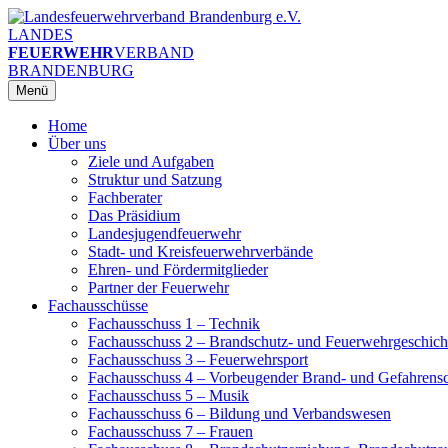
Zum
Inhalt
LANDES
springen
FEUERWEHR
VERBAND
BRANDENBURG
Menü
Home
Über uns
Ziele und Aufgaben
Struktur und Satzung
Fachberater
Das Präsidium
Landesjugendfeuerwehr
Stadt- und Kreisfeuerwehrverbände
Ehren- und Fördermitglieder
Partner der Feuerwehr
Fachausschüsse
Fachausschuss 1 – Technik
Fachausschuss 2 – Brandschutz- und Feuerwehrgeschich
Fachausschuss 3 – Feuerwehrsport
Fachausschuss 4 – Vorbeugender Brand- und Gefahrens
Fachausschuss 5 – Musik
Fachausschuss 6 – Bildung und Verbandswesen
Fachausschuss 7 – Frauen