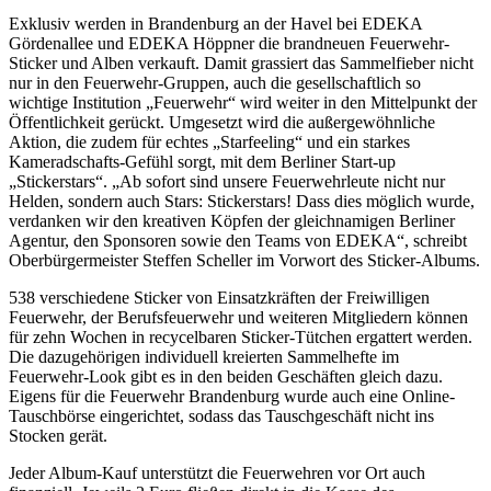
Exklusiv werden in Brandenburg an der Havel bei EDEKA
Gördenallee und EDEKA Höppner die brandneuen Feuerwehr-
Sticker und Alben verkauft. Damit grassiert das Sammelfieber nicht
nur in den Feuerwehr-Gruppen, auch die gesellschaftlich so
wichtige Institution „Feuerwehr“ wird weiter in den Mittelpunkt der
Öffentlichkeit gerückt. Umgesetzt wird die außergewöhnliche
Aktion, die zudem für echtes „Starfeeling“ und ein starkes
Kameradschafts-Gefühl sorgt, mit dem Berliner Start-up
„Stickerstars“. „Ab sofort sind unsere Feuerwehrleute nicht nur
Helden, sondern auch Stars: Stickerstars! Dass dies möglich wurde,
verdanken wir den kreativen Köpfen der gleichnamigen Berliner
Agentur, den Sponsoren sowie den Teams von EDEKA“, schreibt
Oberbürgermeister Steffen Scheller im Vorwort des Sticker-Albums.
538 verschiedene Sticker von Einsatzkräften der Freiwilligen
Feuerwehr, der Berufsfeuerwehr und weiteren Mitgliedern können
für zehn Wochen in recycelbaren Sticker-Tütchen ergattert werden.
Die dazugehörigen individuell kreierten Sammelhefte im
Feuerwehr-Look gibt es in den beiden Geschäften gleich dazu.
Eigens für die Feuerwehr Brandenburg wurde auch eine Online-
Tauschbörse eingerichtet, sodass das Tauschgeschäft nicht ins
Stocken gerät.
Jeder Album-Kauf unterstützt die Feuerwehren vor Ort auch