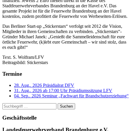
finanziell. Jeweils 2 Euro fließen direkt in die Kasse des
Stadtfeuerwehrverbandes Brandenburg an der Havel e.V. Das
gesamte Projekt ist für die Feuerwehr Brandenburg an der Havel
kostenlos, zudem profitiert die Feuerwehr von Werbeseiten-Erlösen.
Das Berliner Start-up „Stickerstars“ verfolgt seit 2012 die Vision,
Mitglieder in ihren Gemeinschaften zu verbinden. „Stickerstars“-
Gründer Michael Janek: „Genießt die Sammelleidenschaft für eure
örtliche Feuerwehr, (k)lebt eure Gemeinschaft – wir sind stolz, dass
es euch gibt!“
Text. S. Wolfram/LFV
Beitragsbild: Stickerstars
Termine
28. Aug.. 2026
Präsidialrat DFV
31. Aug.. 2026 ab 17:00 Uhr
Präsidiumssitzung LFV
04. Sep.. 2026
Seminar „Fachwart für Brandschutzerziehung“
Suchen
Geschäftsstelle
Landesfeuerwehrverband Brandenburg e.V.