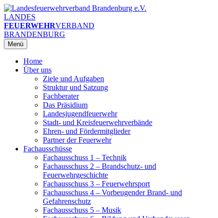
Zum
Inhalt
LANDES
springen
FEUERWEHR
VERBAND
BRANDENBURG
Menü
Home
Über uns
Ziele und Aufgaben
Struktur und Satzung
Fachberater
Das Präsidium
Landesjugendfeuerwehr
Stadt- und Kreisfeuerwehrverbände
Ehren- und Fördermitglieder
Partner der Feuerwehr
Fachausschüsse
Fachausschuss 1 – Technik
Fachausschuss 2 – Brandschutz- und
Feuerwehrgeschichte
Fachausschuss 3 – Feuerwehrsport
Fachausschuss 4 – Vorbeugender Brand- und
Gefahrenschutz
Fachausschuss 5 – Musik