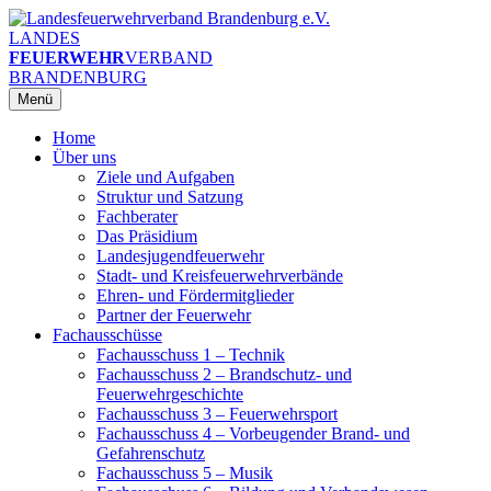
Zum
Inhalt
LANDES
springen
FEUERWEHR
VERBAND
BRANDENBURG
Menü
Home
Über uns
Ziele und Aufgaben
Struktur und Satzung
Fachberater
Das Präsidium
Landesjugendfeuerwehr
Stadt- und Kreisfeuerwehrverbände
Ehren- und Fördermitglieder
Partner der Feuerwehr
Fachausschüsse
Fachausschuss 1 – Technik
Fachausschuss 2 – Brandschutz- und
Feuerwehrgeschichte
Fachausschuss 3 – Feuerwehrsport
Fachausschuss 4 – Vorbeugender Brand- und
Gefahrenschutz
Fachausschuss 5 – Musik