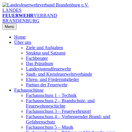
Zum
Inhalt
LANDES
springen
FEUERWEHR
VERBAND
BRANDENBURG
Menü
Home
Über uns
Ziele und Aufgaben
Struktur und Satzung
Fachberater
Das Präsidium
Landesjugendfeuerwehr
Stadt- und Kreisfeuerwehrverbände
Ehren- und Fördermitglieder
Partner der Feuerwehr
Fachausschüsse
Fachausschuss 1 – Technik
Fachausschuss 2 – Brandschutz- und
Feuerwehrgeschichte
Fachausschuss 3 – Feuerwehrsport
Fachausschuss 4 – Vorbeugender Brand- und
Gefahrenschutz
Fachausschuss 5 – Musik