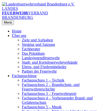
Zum
Inhalt
LANDES
springen
FEUERWEHR
VERBAND
BRANDENBURG
Menü
Home
Über uns
Ziele und Aufgaben
Struktur und Satzung
Fachberater
Das Präsidium
Landesjugendfeuerwehr
Stadt- und Kreisfeuerwehrverbände
Ehren- und Fördermitglieder
Partner der Feuerwehr
Fachausschüsse
Fachausschuss 1 – Technik
Fachausschuss 2 – Brandschutz- und
Feuerwehrgeschichte
Fachausschuss 3 – Feuerwehrsport
Fachausschuss 4 – Vorbeugender Brand- und
Gefahrenschutz
Fachausschuss 5 – Musik