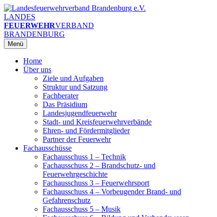
Zum
Inhalt
LANDES
springen
FEUERWEHR
VERBAND
BRANDENBURG
Menü
Home
Über uns
Ziele und Aufgaben
Struktur und Satzung
Fachberater
Das Präsidium
Landesjugendfeuerwehr
Stadt- und Kreisfeuerwehrverbände
Ehren- und Fördermitglieder
Partner der Feuerwehr
Fachausschüsse
Fachausschuss 1 – Technik
Fachausschuss 2 – Brandschutz- und
Feuerwehrgeschichte
Fachausschuss 3 – Feuerwehrsport
Fachausschuss 4 – Vorbeugender Brand- und
Gefahrenschutz
Fachausschuss 5 – Musik