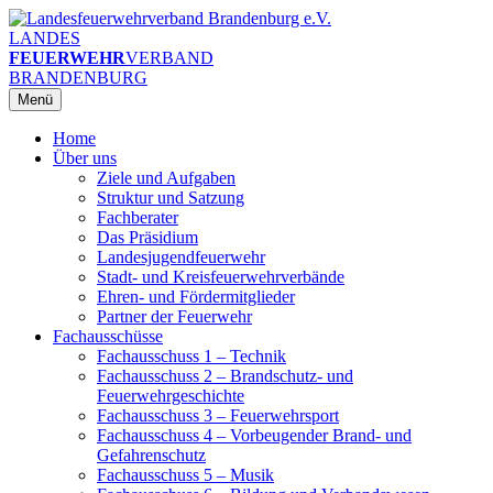
Zum
Inhalt
LANDES
springen
FEUERWEHR
VERBAND
BRANDENBURG
Menü
Home
Über uns
Ziele und Aufgaben
Struktur und Satzung
Fachberater
Das Präsidium
Landesjugendfeuerwehr
Stadt- und Kreisfeuerwehrverbände
Ehren- und Fördermitglieder
Partner der Feuerwehr
Fachausschüsse
Fachausschuss 1 – Technik
Fachausschuss 2 – Brandschutz- und
Feuerwehrgeschichte
Fachausschuss 3 – Feuerwehrsport
Fachausschuss 4 – Vorbeugender Brand- und
Gefahrenschutz
Fachausschuss 5 – Musik