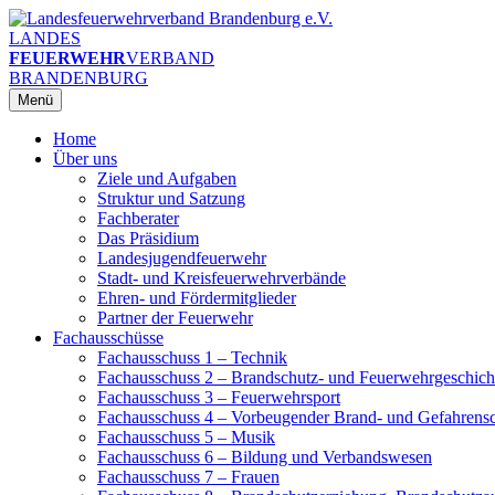
Zum
Inhalt
LANDES
springen
FEUERWEHR
VERBAND
BRANDENBURG
Menü
Home
Über uns
Ziele und Aufgaben
Struktur und Satzung
Fachberater
Das Präsidium
Landesjugendfeuerwehr
Stadt- und Kreisfeuerwehrverbände
Ehren- und Fördermitglieder
Partner der Feuerwehr
Fachausschüsse
Fachausschuss 1 – Technik
Fachausschuss 2 – Brandschutz- und Feuerwehrgeschich
Fachausschuss 3 – Feuerwehrsport
Fachausschuss 4 – Vorbeugender Brand- und Gefahrens
Fachausschuss 5 – Musik
Fachausschuss 6 – Bildung und Verbandswesen
Fachausschuss 7 – Frauen