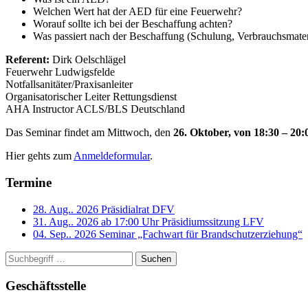
Welchen Wert hat der AED für eine Feuerwehr?
Worauf sollte ich bei der Beschaffung achten?
Was passiert nach der Beschaffung (Schulung, Verbrauchsmateri
Referent:
Dirk Oelschlägel
Feuerwehr Ludwigsfelde
Notfallsanitäter/Praxisanleiter
Organisatorischer Leiter Rettungsdienst
AHA Instructor ACLS/BLS Deutschland
Das Seminar findet am Mittwoch, den
26. Oktober, von 18:30 – 20
Hier gehts zum
Anmeldeformular
.
Termine
28. Aug.. 2026
Präsidialrat DFV
31. Aug.. 2026 ab 17:00 Uhr
Präsidiumssitzung LFV
04. Sep.. 2026
Seminar „Fachwart für Brandschutzerziehung“
Suchen
Geschäftsstelle