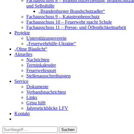
Fachausschuss 8 – Brandschutzerziehung, Brandschutza
und Selbsthilfe
„Brandenburger Brandschutzadler“
Fachausschuss 9 – Katastrophenschutz
Fachausschuss 10 – Feuerwehr macht Schule
Fachausschuss 11 – Presse- und Öffentlichkeitsarbeit
Projekte
Unterstützungsverein
„Feuerwehrhilfe-Ukraine“
„Ohne Blaulicht“
Aktuelles
Nachrichten
Terminkalender
Feuerwehrsport
Stellenausschreibungen
Service
Dokumente
Verbandsnachrichten
Links
Grisu hilft
Jahresrückblicke LFV
Kontakt
Suchen