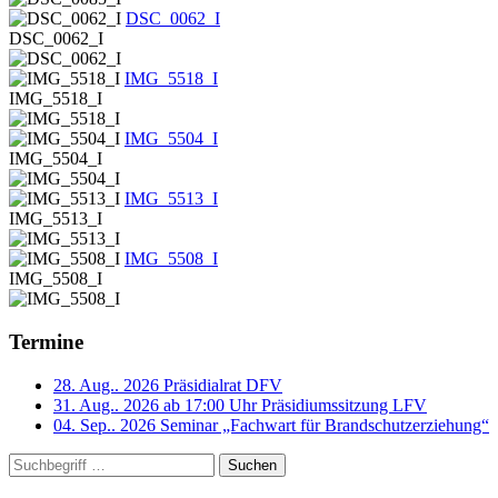
DSC_0062_I
DSC_0062_I
IMG_5518_I
IMG_5518_I
IMG_5504_I
IMG_5504_I
IMG_5513_I
IMG_5513_I
IMG_5508_I
IMG_5508_I
Termine
28. Aug.. 2026
Präsidialrat DFV
31. Aug.. 2026 ab 17:00 Uhr
Präsidiumssitzung LFV
04. Sep.. 2026
Seminar „Fachwart für Brandschutzerziehung“
Suchen