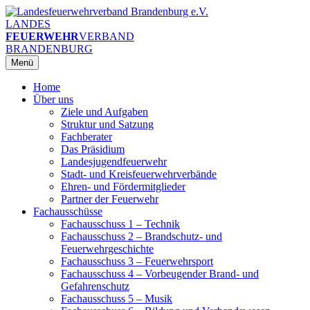
Zum
Inhalt
LANDES
springen
FEUERWEHR
VERBAND
BRANDENBURG
Menü
Home
Über uns
Ziele und Aufgaben
Struktur und Satzung
Fachberater
Das Präsidium
Landesjugendfeuerwehr
Stadt- und Kreisfeuerwehrverbände
Ehren- und Fördermitglieder
Partner der Feuerwehr
Fachausschüsse
Fachausschuss 1 – Technik
Fachausschuss 2 – Brandschutz- und
Feuerwehrgeschichte
Fachausschuss 3 – Feuerwehrsport
Fachausschuss 4 – Vorbeugender Brand- und
Gefahrenschutz
Fachausschuss 5 – Musik