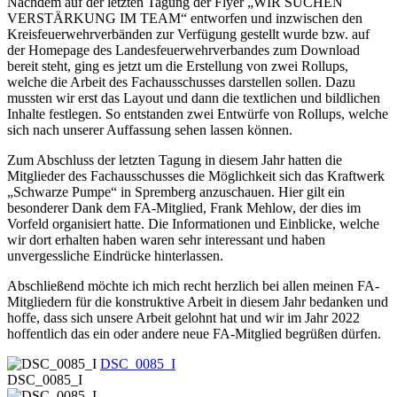
Nachdem auf der letzten Tagung der Flyer „WIR SUCHEN
VERSTÄRKUNG IM TEAM“ entworfen und inzwischen den
Kreisfeuerwehrverbänden zur Verfügung gestellt wurde bzw. auf
der Homepage des Landesfeuerwehrverbandes zum Download
bereit steht, ging es jetzt um die Erstellung von zwei Rollups,
welche die Arbeit des Fachausschusses darstellen sollen. Dazu
mussten wir erst das Layout und dann die textlichen und bildlichen
Inhalte festlegen. So entstanden zwei Entwürfe von Rollups, welche
sich nach unserer Auffassung sehen lassen können.
Zum Abschluss der letzten Tagung in diesem Jahr hatten die
Mitglieder des Fachausschusses die Möglichkeit sich das Kraftwerk
„Schwarze Pumpe“ in Spremberg anzuschauen. Hier gilt ein
besonderer Dank dem FA-Mitglied, Frank Mehlow, der dies im
Vorfeld organisiert hatte. Die Informationen und Einblicke, welche
wir dort erhalten haben waren sehr interessant und haben
unvergessliche Eindrücke hinterlassen.
Abschließend möchte ich mich recht herzlich bei allen meinen FA-
Mitgliedern für die konstruktive Arbeit in diesem Jahr bedanken und
hoffe, dass sich unsere Arbeit gelohnt hat und wir im Jahr 2022
hoffentlich das ein oder andere neue FA-Mitglied begrüßen dürfen.
DSC_0085_I
DSC_0085_I