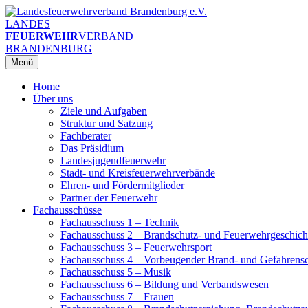
Zum
Inhalt
LANDES
springen
FEUERWEHR
VERBAND
BRANDENBURG
Menü
Home
Über uns
Ziele und Aufgaben
Struktur und Satzung
Fachberater
Das Präsidium
Landesjugendfeuerwehr
Stadt- und Kreisfeuerwehrverbände
Ehren- und Fördermitglieder
Partner der Feuerwehr
Fachausschüsse
Fachausschuss 1 – Technik
Fachausschuss 2 – Brandschutz- und Feuerwehrgeschich
Fachausschuss 3 – Feuerwehrsport
Fachausschuss 4 – Vorbeugender Brand- und Gefahrens
Fachausschuss 5 – Musik
Fachausschuss 6 – Bildung und Verbandswesen
Fachausschuss 7 – Frauen