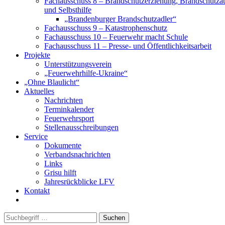
Fachausschuss 8 – Brandschutzerziehung, Brandschutza
und Selbsthilfe
„Brandenburger Brandschutzadler“
Fachausschuss 9 – Katastrophenschutz
Fachausschuss 10 – Feuerwehr macht Schule
Fachausschuss 11 – Presse- und Öffentlichkeitsarbeit
Projekte
Unterstützungsverein
„Feuerwehrhilfe-Ukraine“
„Ohne Blaulicht“
Aktuelles
Nachrichten
Terminkalender
Feuerwehrsport
Stellenausschreibungen
Service
Dokumente
Verbandsnachrichten
Links
Grisu hilft
Jahresrückblicke LFV
Kontakt
Suchen