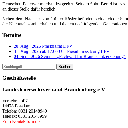
Deutschen Feuerwehrverbandes geehrt. Seinem Sohn Bernd ist es zu
an dieser Stelle dafür herzlich.
Neben dem Nachlass von Günter Rösler befinden sich auch die Sam
der Nachwelt somit erhalten und dienen nachfolgenden Generationen
Termine
28. Aug.. 2026
Präsidialrat DFV
31. Aug.. 2026 ab 17:00 Uhr
Präsidiumssitzung LFV
04. Sep.. 2026
Seminar „Fachwart für Brandschutzerziehung“
Suchen
Geschäftsstelle
Landesfeuerwehrverband Brandenburg e.V.
Verkehrshof 7
14478 Potsdam
Telefon: 0331 20148949
Telefax: 0331 20148959
Zum Kontaktformular