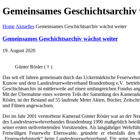
Gemeinsames Geschichtsarchiv 
Home
Aktuelles
Gemeinsames Geschichtsarchiv wächst weiter
Gemeinsames Geschichtsarchiv wächst weiter
19. August 2020
Günter Rösler ( † )
Das seit elf Jahren gemeinsam durch das Uckermärkische Feuerweh
Kunow und dem Landesfeuerwehrverband Brandenburg e.V. betrieb
Geschichtsarchiv ist mittlerweile auf einen umfangreichen Fundus a
Mit der Übernahme eines weiteren Teils der Sammlung des Kamerad
Rösler, ist der Bestand auf 55 laufende Meter Akten, Bücher, Zeitschr
und Filmen angewachsen.
Der im Jahr 2001 verstorbene Kamerad Günter Rösler war an der N
des Landesfeuerwehrverbandes Brandenburg 1990 maßgeblich beteili
seiner ersten stellvertretenden Vorsitzenden. Als langjähriger Wehrfüh
Freiwilligen Feuerwehr Eberswalde, gründete er ebenfalls den
„Feuerwehrhistorik“ beim Landesfeuerwehrverband. Für seine bes