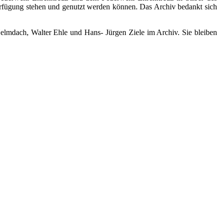
rfügung stehen und genutzt werden können. Das Archiv bedankt sich
mdach, Walter Ehle und Hans- Jürgen Ziele im Archiv. Sie bleiben