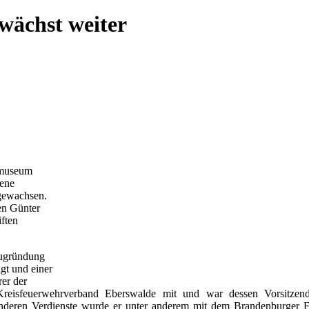
wächst weiter
rmuseum
ene
ngewachsen.
en Günter
iften
eugründung
gt und einer
rer der
 Kreisfeuerwehrverband Eberswalde mit und war dessen Vorsitzen
onderen Verdienste wurde er unter anderem mit dem Brandenburger 