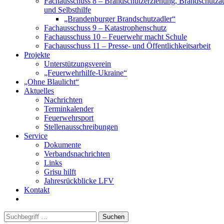
Fachausschuss 8 – Brandschutzerziehung, Brandschutza
und Selbsthilfe
„Brandenburger Brandschutzadler“
Fachausschuss 9 – Katastrophenschutz
Fachausschuss 10 – Feuerwehr macht Schule
Fachausschuss 11 – Presse- und Öffentlichkeitsarbeit
Projekte
Unterstützungsverein
„Feuerwehrhilfe-Ukraine“
„Ohne Blaulicht“
Aktuelles
Nachrichten
Terminkalender
Feuerwehrsport
Stellenausschreibungen
Service
Dokumente
Verbandsnachrichten
Links
Grisu hilft
Jahresrückblicke LFV
Kontakt
Suchen