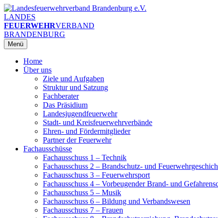
Zum
Inhalt
LANDES
springen
FEUERWEHR
VERBAND
BRANDENBURG
Menü
Home
Über uns
Ziele und Aufgaben
Struktur und Satzung
Fachberater
Das Präsidium
Landesjugendfeuerwehr
Stadt- und Kreisfeuerwehrverbände
Ehren- und Fördermitglieder
Partner der Feuerwehr
Fachausschüsse
Fachausschuss 1 – Technik
Fachausschuss 2 – Brandschutz- und Feuerwehrgeschich
Fachausschuss 3 – Feuerwehrsport
Fachausschuss 4 – Vorbeugender Brand- und Gefahrens
Fachausschuss 5 – Musik
Fachausschuss 6 – Bildung und Verbandswesen
Fachausschuss 7 – Frauen