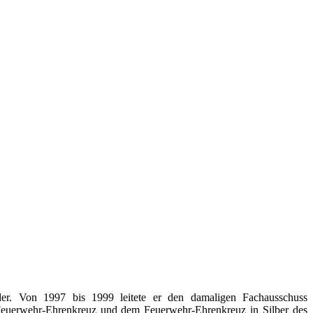
der. Von 1997 bis 1999 leitete er den damaligen Fachausschuss
Feuerwehr-Ehrenkreuz und dem Feuerwehr-Ehrenkreuz in Silber des