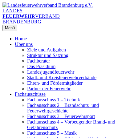
Zum
Inhalt
LANDES
springen
FEUERWEHR
VERBAND
BRANDENBURG
Menü
Home
Über uns
Ziele und Aufgaben
Struktur und Satzung
Fachberater
Das Präsidium
Landesjugendfeuerwehr
Stadt- und Kreisfeuerwehrverbände
Ehren- und Fördermitglieder
Partner der Feuerwehr
Fachausschüsse
Fachausschuss 1 – Technik
Fachausschuss 2 – Brandschutz- und
Feuerwehrgeschichte
Fachausschuss 3 – Feuerwehrsport
Fachausschuss 4 – Vorbeugender Brand- und
Gefahrenschutz
Fachausschuss 5 – Musik