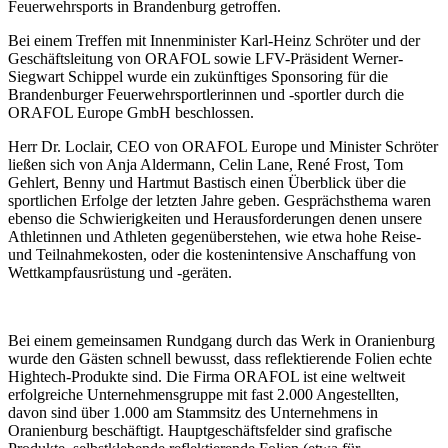
Feuerwehrsports in Brandenburg getroffen.
Bei einem Treffen mit Innenminister Karl-Heinz Schröter und der
Geschäftsleitung von ORAFOL sowie LFV-Präsident Werner-
Siegwart Schippel wurde ein zukünftiges Sponsoring für die
Brandenburger Feuerwehrsportlerinnen und -sportler durch die
ORAFOL Europe GmbH beschlossen.
Herr Dr. Loclair, CEO von ORAFOL Europe und Minister Schröter
ließen sich von Anja Aldermann, Celin Lane, René Frost, Tom
Gehlert, Benny und Hartmut Bastisch einen Überblick über die
sportlichen Erfolge der letzten Jahre geben. Gesprächsthema waren
ebenso die Schwierigkeiten und Herausforderungen denen unsere
Athletinnen und Athleten gegenüberstehen, wie etwa hohe Reise-
und Teilnahmekosten, oder die kostenintensive Anschaffung von
Wettkampfausrüstung und -geräten.
Bei einem gemeinsamen Rundgang durch das Werk in Oranienburg
wurde den Gästen schnell bewusst, dass reflektierende Folien echte
Hightech-Produkte sind. Die Firma ORAFOL ist eine weltweit
erfolgreiche Unternehmensgruppe mit fast 2.000 Angestellten,
davon sind über 1.000 am Stammsitz des Unternehmens in
Oranienburg beschäftigt. Hauptgeschäftsfelder sind grafische