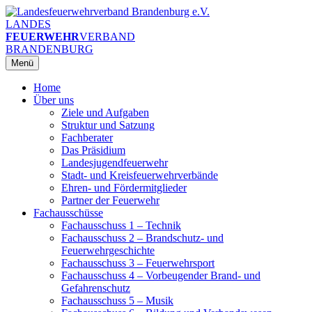
Zum
Inhalt
LANDES
springen
FEUERWEHR
VERBAND
BRANDENBURG
Menü
Home
Über uns
Ziele und Aufgaben
Struktur und Satzung
Fachberater
Das Präsidium
Landesjugendfeuerwehr
Stadt- und Kreisfeuerwehrverbände
Ehren- und Fördermitglieder
Partner der Feuerwehr
Fachausschüsse
Fachausschuss 1 – Technik
Fachausschuss 2 – Brandschutz- und
Feuerwehrgeschichte
Fachausschuss 3 – Feuerwehrsport
Fachausschuss 4 – Vorbeugender Brand- und
Gefahrenschutz
Fachausschuss 5 – Musik