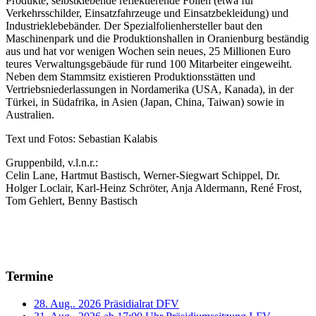
Produkte, selbstklebende reflektierende Folien (etwa für
Verkehrsschilder, Einsatzfahrzeuge und Einsatzbekleidung) und
Industrieklebebänder. Der Spezialfolienhersteller baut den
Maschinenpark und die Produktionshallen in Oranienburg beständig
aus und hat vor wenigen Wochen sein neues, 25 Millionen Euro
teures Verwaltungsgebäude für rund 100 Mitarbeiter eingeweiht.
Neben dem Stammsitz existieren Produktionsstätten und
Vertriebsniederlassungen in Nordamerika (USA, Kanada), in der
Türkei, in Südafrika, in Asien (Japan, China, Taiwan) sowie in
Australien.
Text und Fotos: Sebastian Kalabis
Gruppenbild, v.l.n.r.:
Celin Lane, Hartmut Bastisch, Werner-Siegwart Schippel, Dr.
Holger Loclair, Karl-Heinz Schröter, Anja Aldermann, René Frost,
Tom Gehlert, Benny Bastisch
Termine
28. Aug.. 2026
Präsidialrat DFV