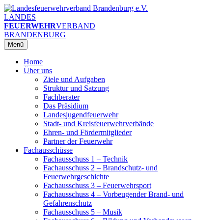
Zum
Inhalt
LANDES
springen
FEUERWEHR
VERBAND
BRANDENBURG
Menü
Home
Über uns
Ziele und Aufgaben
Struktur und Satzung
Fachberater
Das Präsidium
Landesjugendfeuerwehr
Stadt- und Kreisfeuerwehrverbände
Ehren- und Fördermitglieder
Partner der Feuerwehr
Fachausschüsse
Fachausschuss 1 – Technik
Fachausschuss 2 – Brandschutz- und
Feuerwehrgeschichte
Fachausschuss 3 – Feuerwehrsport
Fachausschuss 4 – Vorbeugender Brand- und
Gefahrenschutz
Fachausschuss 5 – Musik