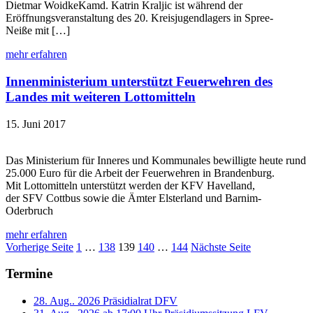
Dietmar WoidkeKamd. Katrin Kraljic ist während der
Eröffnungsveranstaltung des 20. Kreisjugendlagers in Spree-
Neiße mit […]
mehr erfahren
Innenministerium unterstützt Feuerwehren des
Landes mit weiteren Lottomitteln
15. Juni 2017
Das Ministerium für Inneres und Kommunales bewilligte heute rund
25.000 Euro für die Arbeit der Feuerwehren in Brandenburg.
Mit Lottomitteln unterstützt werden der KFV Havelland,
der SFV Cottbus sowie die Ämter Elsterland und Barnim-
Oderbruch
mehr erfahren
Seitennummerierung
Seite
Seite
Seite
Seite
Seite
Vorherige Seite
1
…
138
139
140
…
144
Nächste Seite
der
Termine
Beiträge
28. Aug.. 2026
Präsidialrat DFV